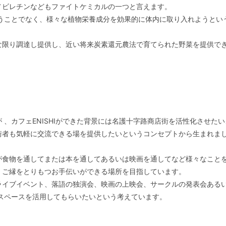
ノビレチンなどもファイトケミカルの一つと言えます。
ということでなく、様々な植物栄養成分を効果的に体内に取り入れようとい
な限り調達し提供し、近い将来炭素還元農法で育てられた野菜を提供で
、カフェENISHIができた背景には名護十字路商店街を活性化させたい
街者も気軽に交流できる場を提供したいというコンセプトから生まれま
が食物を通してまたは本を通してあるいは映画を通してなど様々なこと
、ご縁をとりもつお手伝いができる場所を目指しています。
ライブイベント、落語の独演会、映画の上映会、サークルの発表会ある
Iのスペースを活用してもらいたいという考えています。