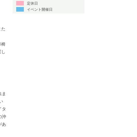
定休日
イベント開催日
また
車椅
置し
集ま
い
イタ
の沖
があ