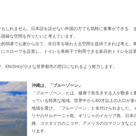
かもしれません。日本語を話せない外国の方でも気軽に食事ができる、
多国籍な空間を作りたいと考えています。
会的弱者でも家から出て、非日常を味わえる空間を提供できれば考え、
うにスロープを設置し、トイレも車椅子で利用できる多目的トイレを設
、ENISHIが小さな世界都市の窓口になれるよう努力します。
沖縄は、「ブルーゾーン」
「ブルーゾーン」とは、健康で長生きする人が数多く
っている特異な地域。世界中から80才以上の人口が多
地域を選び、「ブルーゾーン」と名付けられました。
リヤのサルデーニャ島、ギリシャのイカリア島、日本
縄、コスタリカのニコヤ、アメリカのロマリンダなど
ります。