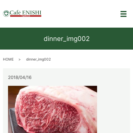
メ
dinner_img002
HOME
dinner_img002
2018/04/16