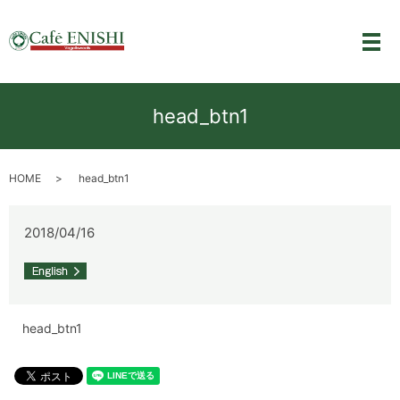
メ
head_btn1
HOME
head_btn1
2018/04/16
head_btn1