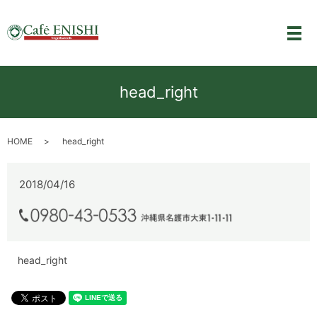
メ
head_right
HOME
head_right
2018/04/16
head_right