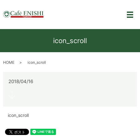
メ
icon_scroll
HOME
icon_scroll
2018/04/16
icon_scroll