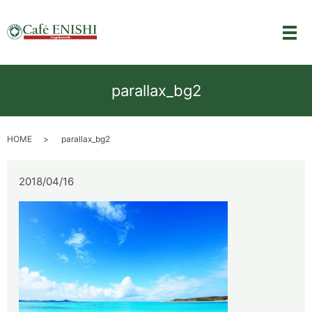
メ
parallax_bg2
HOME
parallax_bg2
2018/04/16