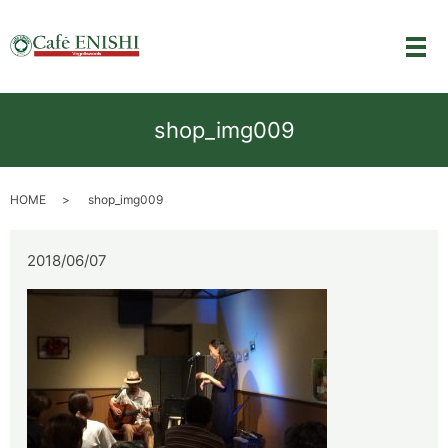
メ
shop_img009
HOME
shop_img009
2018/06/07