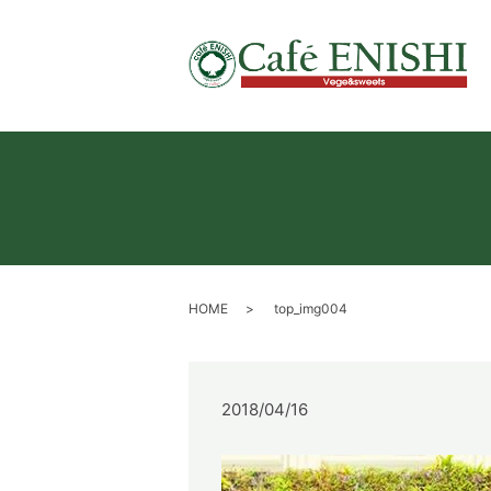
HOME
top_img004
2018/04/16