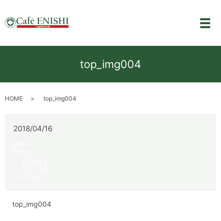
メ
top_img004
HOME
top_img004
2018/04/16
top_img004