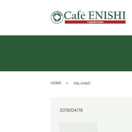
HOME
top_roop2
2018/04/16